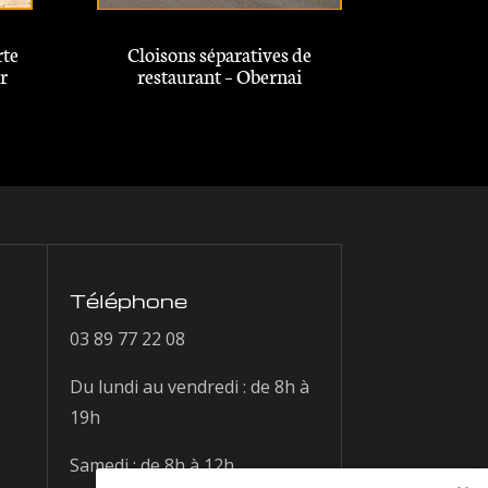
rte
Cloisons séparatives de
r
restaurant – Obernai
Téléphone
03 89 77 22 08
Du lundi au vendredi :
de 8h à
19h
Samedi :
de 8h à 12h